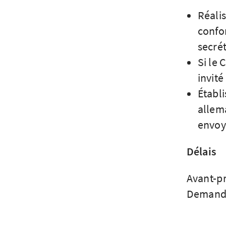
Réali
confo
secrét
Si le 
invit
Établ
allem
envoye
Délais
Avant-p
Demande