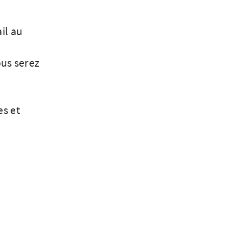
il au
ous serez
s et