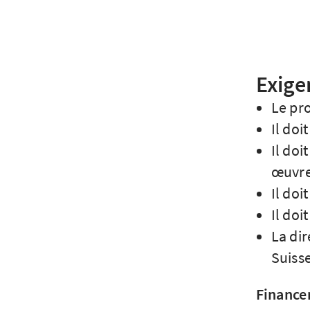
Exige
Le pro
Il doi
Il doi
œuvre
Il doi
Il doi
La dir
Suisse
Financ